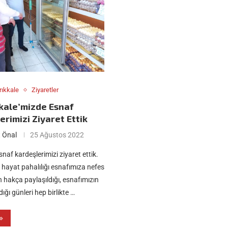
rıkkale
Ziyaretler
kkale’mizde Esnaf
rimizi Ziyaret Ettik
 Önal
25 Ağustos 2022
snaf kardeşlerimizi ziyaret ettik.
 hayat pahalılığı esnafımıza nefes
in hakça paylaşıldığı, esnafımızın
dığı günleri hep birlikte …