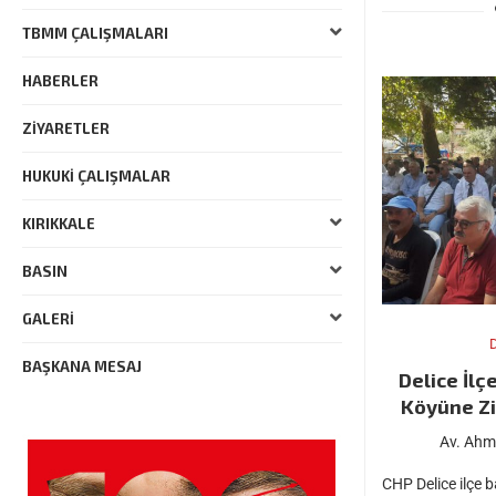
TBMM ÇALIŞMALARI
HABERLER
ZIYARETLER
HUKUKI ÇALIŞMALAR
KIRIKKALE
BASIN
GALERI
D
BAŞKANA MESAJ
Delice İl
Köyüne Zi
Av. Ahm
CHP Delice ilçe 