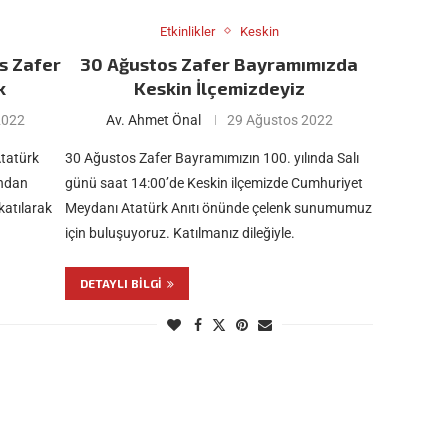
Etkinlikler
Keskin
s Zafer
30 Ağustos Zafer Bayramımızda
k
Keskin İlçemizdeyiz
2022
Av. Ahmet Önal
29 Ağustos 2022
tatürk
30 Ağustos Zafer Bayramımızın 100. yılında Salı
ından
günü saat 14:00’de Keskin ilçemizde Cumhuriyet
atılarak
Meydanı Atatürk Anıtı önünde çelenk sunumumuz
için buluşuyoruz. Katılmanız dileğiyle.
DETAYLI BILGI