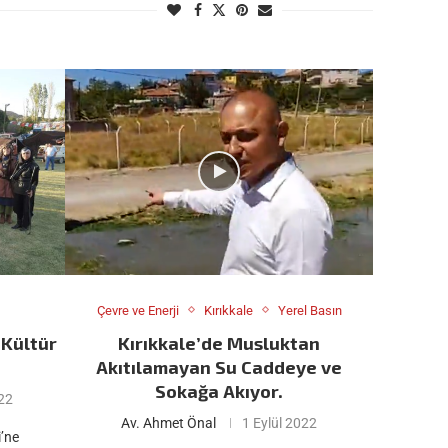
Çevre ve Enerji
Kırıkkale
Yerel Basın
 Kültür
Kırıkkale’de Musluktan
Akıtılamayan Su Caddeye ve
Sokağa Akıyor.
022
Av. Ahmet Önal
1 Eylül 2022
i’ne