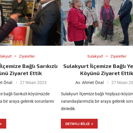
lakyurt
Ziyaretler
Sulakyurt
Ziyaretler
İlçemize Bağlı Sarıkızlı
Sulakyurt İlçemize Bağlı Ye
nü Ziyaret Ettik
Köyünü Ziyaret Etti
t Önal
27 Nisan 2023
Av. Ahmet Önal
27 Nisan 2
ze bağlı Sarıkızlı köyümüzde
Sulakyurt İlçemize bağlı Yeşilyazı köy
a bir araya gelerek sorunlarını
vatandaşlarımızla bir araya gelerek soru
dinledik.
DETAYLI BILGI