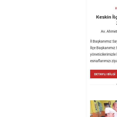
K
Keskin İl
Av. Ahmet
İl Başkanımız S
İlçe Başkanımız
yöneticilerimizle 
esnaflarımızı ziya
DETAYLI BILGI