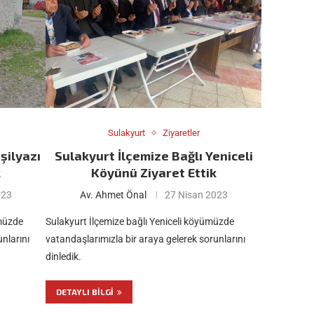
Sulakyurt
Ziyaretler
şilyazı
Sulakyurt İlçemize Bağlı Yeniceli
k
Köyünü Ziyaret Ettik
023
Av. Ahmet Önal
27 Nisan 2023
ümüzde
Sulakyurt İlçemize bağlı Yeniceli köyümüzde
nlarını
vatandaşlarımızla bir araya gelerek sorunlarını
dinledik.
DETAYLI BILGI