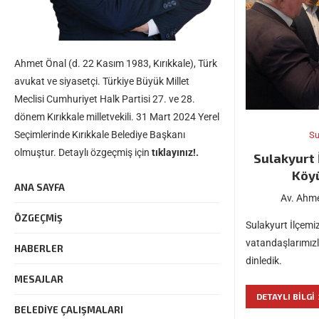
Ahmet Önal (d. 22 Kasım 1983, Kırıkkale), Türk
avukat ve siyasetçi. Türkiye Büyük Millet
Meclisi Cumhuriyet Halk Partisi 27. ve 28.
dönem Kırıkkale milletvekili. 31 Mart 2024 Yerel
Seçimlerinde Kırıkkale Belediye Başkanı
Su
olmuştur. Detaylı özgeçmiş için
tıklayınız!.
Sulakyurt 
Köyü
ANA SAYFA
Av. Ahme
ÖZGEÇMIŞ
Sulakyurt İlçemi
vatandaşlarımızl
HABERLER
dinledik.
MESAJLAR
DETAYLI BILGI
BELEDIYE ÇALIŞMALARI