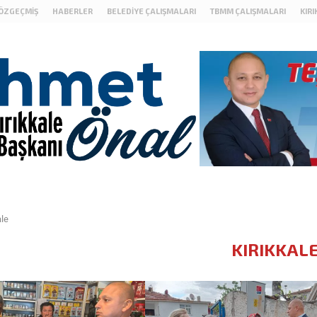
ÖZGEÇMIŞ
HABERLER
BELEDIYE ÇALIŞMALARI
TBMM ÇALIŞMALARI
KIR
ale
KIRIKKAL