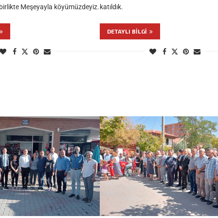
e birlikte Meşeyayla köyümüzdeyiz.
katıldık.
DETAYLI BILGI