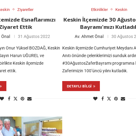
eskin
Ziyaretler
Etkinlikler
Keskin
çemizde Esnaflarımızı
Keskin İlçemizde 30 Ağusto
Ziyaret Ettik
Bayramı’mızı Kutladı
 Önal
31 Ağustos 2022
Av. Ahmet Önal
30 Ağustos 
ayın Onur Yüksel BOZDAĞ, Keskin
Keskin ilçemizde Cumhuriyet Meydanı A
 Sayın Harun UĞUREL ve
Anıtı önünde çelenklerimizi sunduk ard
birlikte Keskin ilçemizde
#30AğustosZaferBayramı programına k
ret ettik.
Zaferimizin 100’üncü yılını kutladık.
DETAYLI BILGI