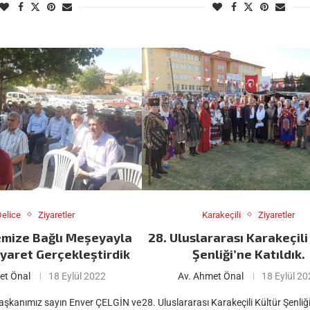
elice
Ziyaretler
Karakeçili
Ziyaretler
çemize Bağlı Meşeyayla
28. Uluslararası Karakeçili
yaret Gerçekleştirdik
Şenliği’ne Katıldık.
et Önal
18 Eylül 2022
Av. Ahmet Önal
18 Eylül 2
başkanımız sayın Enver ÇELGİN ve
28. Uluslararası Karakeçili Kültür Şenliğ