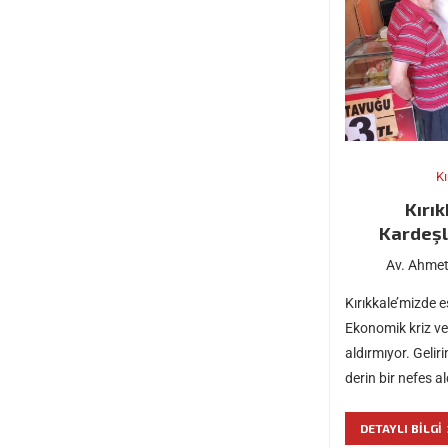
Kı
Kırı
Kardeşle
Av. Ahmet
Kırıkkale’mizde e
Ekonomik kriz ve
aldırmıyor. Gelir
derin bir nefes al
DETAYLI BILGI