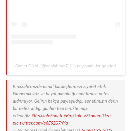
Ahmet ÖNAL (@onalahmet71)’in paylaştığı bir gönderi
Kırıkkale'mizde esnaf kardeşlerimizi ziyaret ettik.
Ekonomik kriz ve hayat pahalılığı esnafımıza nefes
aldırmıyor. Gelirin hakça paylaşıldığı, esnafımızın derin
bir nefes aldığı günleri hep birlikte inşa
edeceğiz.
#KırıkkaleEsnafı
#Kırıkkale
#Ekonomikkriz
pic.twitter.com/e8E62G7nYq
— Av. Ahmet Önal (@onalahmet71)
August 25, 2022