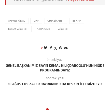
AHMET ÖNAL
CHP
CHP ZIYARET
ESNAF
ESNAF ZIYARETI
KIRIKKALE
ZIYARET
0
önceki yazı
GENEL BAŞKANIMIZ SAYIN KEMAL KILIÇDAROĞLU’NUN NIĞDE
PROGRAMINDAYIZ
sonraki yazı
30 AĞUSTOS ZAFER BAYRAMIMIZDA KESKIN İLÇEMIZDEYIZ