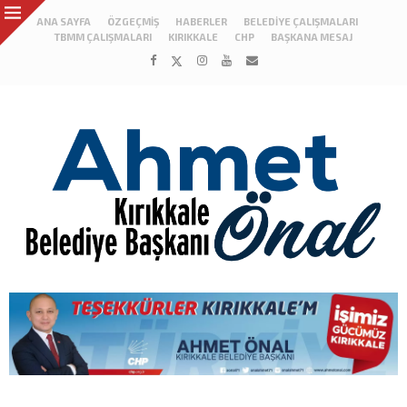
ANA SAYFA
ÖZGEÇMIŞ
HABERLER
BELEDIYE ÇALIŞMALARI
TBMM ÇALIŞMALARI
KIRIKKALE
CHP
BAŞKANA MESAJ