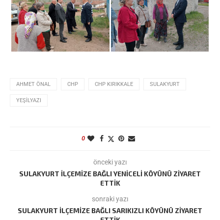
AHMET ÖNAL
CHP
CHP KIRIKKALE
SULAKYURT
YEŞILYAZI
0
önceki yazı
SULAKYURT İLÇEMIZE BAĞLI YENICELI KÖYÜNÜ ZIYARET
ETTIK
sonraki yazı
SULAKYURT İLÇEMIZE BAĞLI SARIKIZLI KÖYÜNÜ ZIYARET
ETTIK