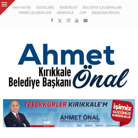
ANA SAYFA
ÖZGEÇMIŞ
HABERLER
BELEDIYE ÇALIŞMALARI
TBMM ÇALIŞMALARI
KIRIKKALE
CHP
BAŞKANA MESAJ