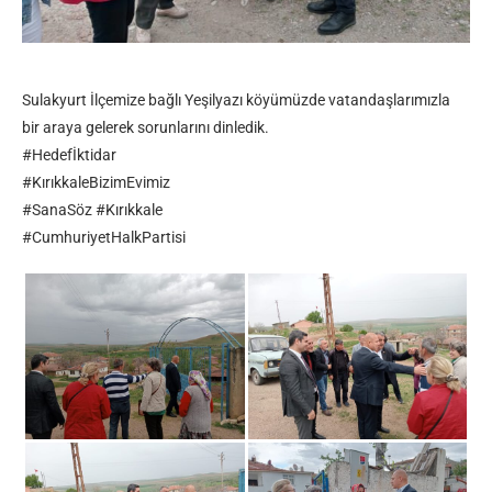
Sulakyurt İlçemize bağlı Yeşilyazı köyümüzde vatandaşlarımızla
bir araya gelerek sorunlarını dinledik.
#Hedefİktidar
#KırıkkaleBizimEvimiz
#SanaSöz #Kırıkkale
#CumhuriyetHalkPartisi