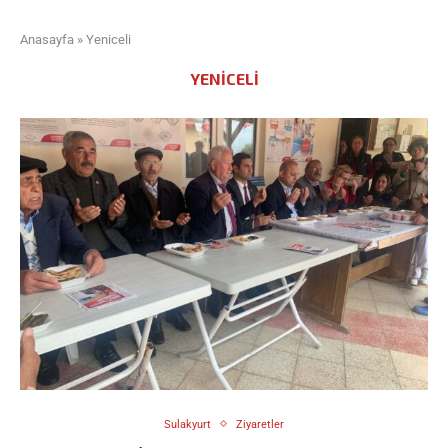
Anasayfa
»
Yeniceli
YENICELI
Sulakyurt
Ziyaretler