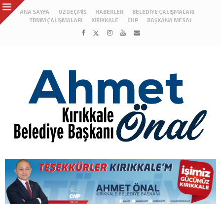
ANA SAYFA
ÖZGEÇMIŞ
HABERLER
BELEDIYE ÇALIŞMALARI
TBMM ÇALIŞMALARI
KIRIKKALE
CHP
BAŞKANA MESAJ