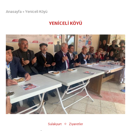
Anasayfa
»
Yeniceli Köyü
YENICELI KÖYÜ
Sulakyurt
Ziyaretler