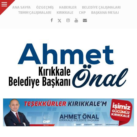
ANA SAYFA
ÖZGEÇMIŞ
HABERLER
BELEDIYE ÇALIŞMALARI
TBMM ÇALIŞMALARI
KIRIKKALE
CHP
BAŞKANA MESAJ