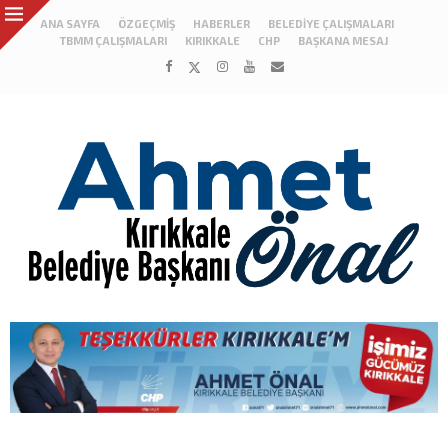
ANA SAYFA
ÖZGEÇMIŞ
HABERLER
BELEDIYE ÇALIŞMALARI
TBMM ÇALIŞMALARI
KIRIKKALE
CHP
BAŞKANA MESAJ