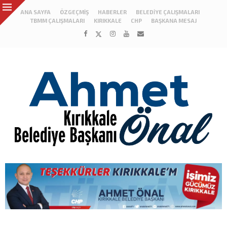
ANA SAYFA
ÖZGEÇMIŞ
HABERLER
BELEDIYE ÇALIŞMALARI
TBMM ÇALIŞMALARI
KIRIKKALE
CHP
BAŞKANA MESAJ