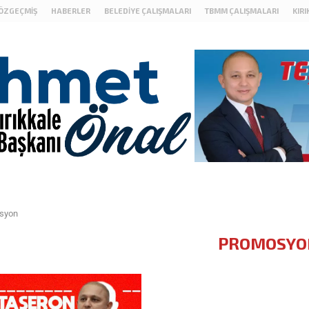
ÖZGEÇMIŞ
HABERLER
BELEDIYE ÇALIŞMALARI
TBMM ÇALIŞMALARI
KIR
syon
PROMOSYO