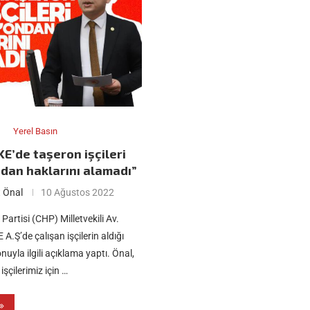
Yerel Basın
E’de taşeron işçileri
an haklarını alamadı”
 Önal
10 Ağustos 2022
artisi (CHP) Milletvekili Av.
.Ş’de çalışan işçilerin aldığı
yla ilgili açıklama yaptı. Önal,
işçilerimiz için …