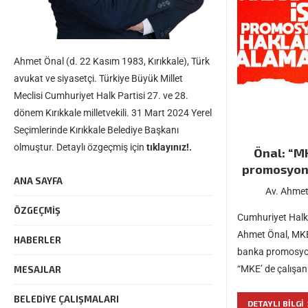
Ahmet Önal (d. 22 Kasım 1983, Kırıkkale), Türk
avukat ve siyasetçi. Türkiye Büyük Millet
Meclisi Cumhuriyet Halk Partisi 27. ve 28.
dönem Kırıkkale milletvekili. 31 Mart 2024 Yerel
Seçimlerinde Kırıkkale Belediye Başkanı
olmuştur. Detaylı özgeçmiş için
tıklayınız!.
Önal: “MK
promosyond
ANA SAYFA
Av. Ahmet
ÖZGEÇMIŞ
Cumhuriyet Halk P
Ahmet Önal, MKE A
HABERLER
banka promosyonu
“MKE’ de çalışan 
MESAJLAR
BELEDIYE ÇALIŞMALARI
DETAYLI BILGI