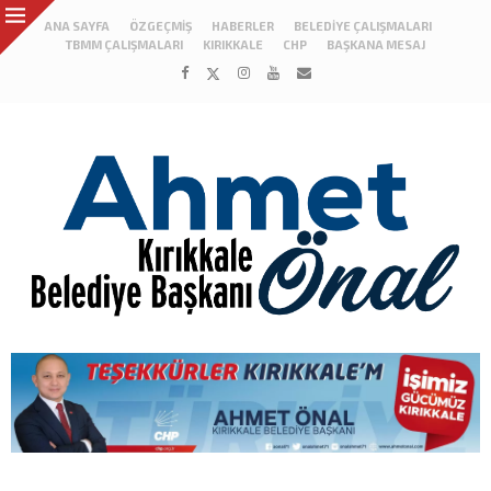
ANA SAYFA
ÖZGEÇMIŞ
HABERLER
BELEDIYE ÇALIŞMALARI
TBMM ÇALIŞMALARI
KIRIKKALE
CHP
BAŞKANA MESAJ