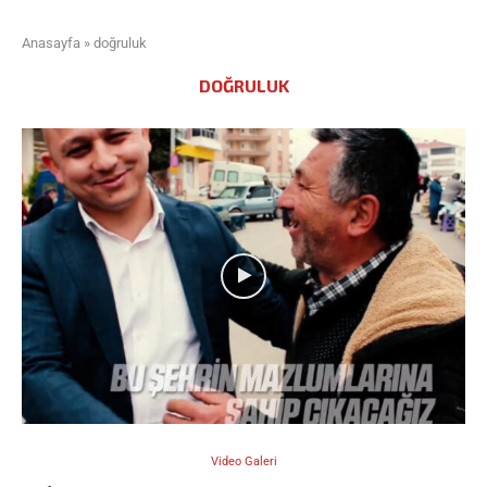
Anasayfa
»
doğruluk
DOĞRULUK
Video Galeri