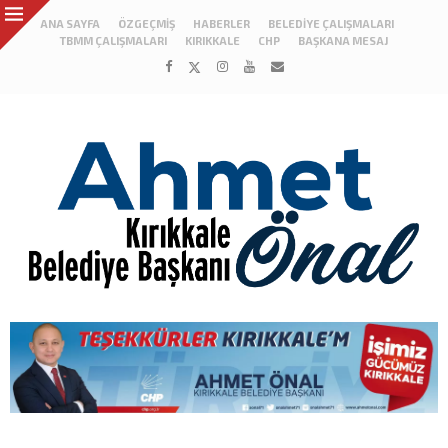
ANA SAYFA
ÖZGEÇMIŞ
HABERLER
BELEDIYE ÇALIŞMALARI
TBMM ÇALIŞMALARI
KIRIKKALE
CHP
BAŞKANA MESAJ