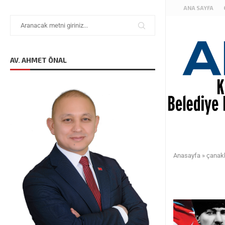
ANA SAYFA
AV. AHMET ÖNAL
Anasayfa
»
çanak