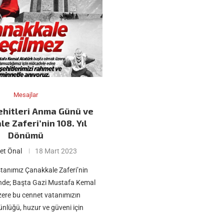
Mesajlar
ehitleri Anma Günü ve
e Zaferi’nin 108. Yıl
Dönümü
et Önal
18 Mart 2023
tanımız Çanakkale Zaferi’nin
nde; Başta Gazi Mustafa Kemal
zere bu cennet vatanımızın
ünlüğü, huzur ve güveni için