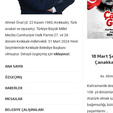
Ahmet Önal (d. 22 Kasım 1983, Kırıkkale), Türk
avukat ve siyasetçi. Türkiye Büyük Millet
Meclisi Cumhuriyet Halk Partisi 27. ve 28.
dönem Kırıkkale milletvekili. 31 Mart 2024 Yerel
Seçimlerinde Kırıkkale Belediye Başkanı
olmuştur. Detaylı özgeçmiş için
tıklayınız!.
18 Mart Ş
Çanakkal
ANA SAYFA
Av. Ahm
ÖZGEÇMIŞ
Kahramanlık des
HABERLER
108. yıl dönümü
Atatürk olmak ü
MESAJLAR
bağımsızlığı, büt
BELEDIYE ÇALIŞMALARI
yaşamlarını …