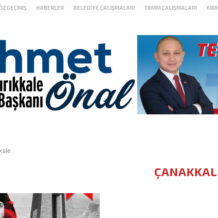
ÖZGEÇMIŞ
HABERLER
BELEDIYE ÇALIŞMALARI
TBMM ÇALIŞMALARI
KIR
kale
ÇANAKKAL