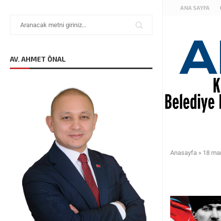
ANA SAYFA
AV. AHMET ÖNAL
Anasayfa
»
18 mar