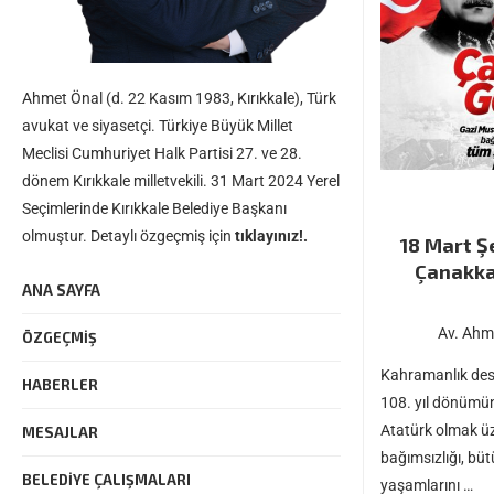
Ahmet Önal (d. 22 Kasım 1983, Kırıkkale), Türk
avukat ve siyasetçi. Türkiye Büyük Millet
Meclisi Cumhuriyet Halk Partisi 27. ve 28.
dönem Kırıkkale milletvekili. 31 Mart 2024 Yerel
Seçimlerinde Kırıkkale Belediye Başkanı
olmuştur. Detaylı özgeçmiş için
tıklayınız!.
18 Mart Ş
Çanakkal
ANA SAYFA
Av. Ahm
ÖZGEÇMIŞ
Kahramanlık des
HABERLER
108. yıl dönümü
Atatürk olmak ü
MESAJLAR
bağımsızlığı, büt
BELEDIYE ÇALIŞMALARI
yaşamlarını …