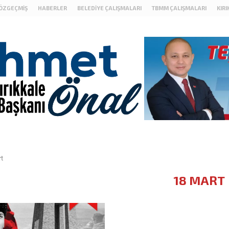
ÖZGEÇMIŞ
HABERLER
BELEDIYE ÇALIŞMALARI
TBMM ÇALIŞMALARI
KIR
t
18 MART