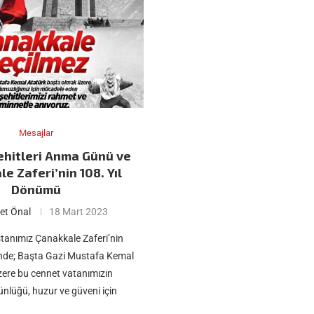
Mesajlar
ehitleri Anma Günü ve
e Zaferi’nin 108. Yıl
Dönümü
et Önal
18 Mart 2023
tanımız Çanakkale Zaferi’nin
nde; Başta Gazi Mustafa Kemal
zere bu cennet vatanımızın
ünlüğü, huzur ve güveni için