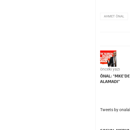
AHMET ÖNAL
önceki yazı
ÖNAL: “MKE’DE
ALAMADI”
Tweets by onal