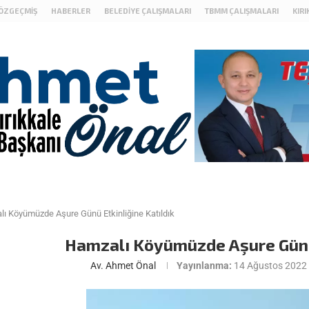
ÖZGEÇMIŞ
HABERLER
BELEDIYE ÇALIŞMALARI
TBMM ÇALIŞMALARI
KIR
ı Köyümüzde Aşure Günü Etkinliğine Katıldık
Hamzalı Köyümüzde Aşure Günü 
Av. Ahmet Önal
Yayınlanma:
14 Ağustos 2022