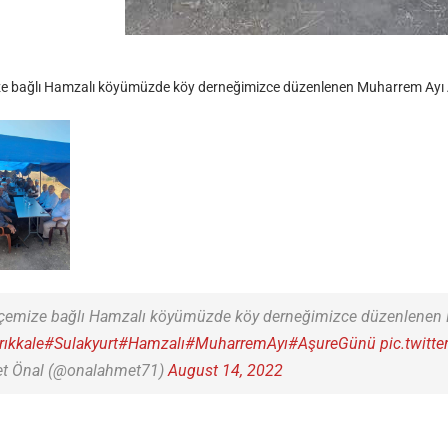
ze bağlı Hamzalı köyümüzde köy derneğimizce düzenlenen Muharrem Ayı Aş
ilçemize bağlı Hamzalı köyümüzde köy derneğimizce düzenlenen 
rıkkale
#Sulakyurt
#Hamzalı
#MuharremAyı
#AşureGünü
pic.twit
et Önal (@onalahmet71)
August 14, 2022