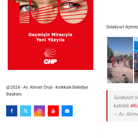
Sulakyurt ilçemi
@2024 - Av. Ahmet Önal - Kırıkkale Belediye
Başkanı
Sulakyurt 
katıldık.
#Kı
— Av. Ahm