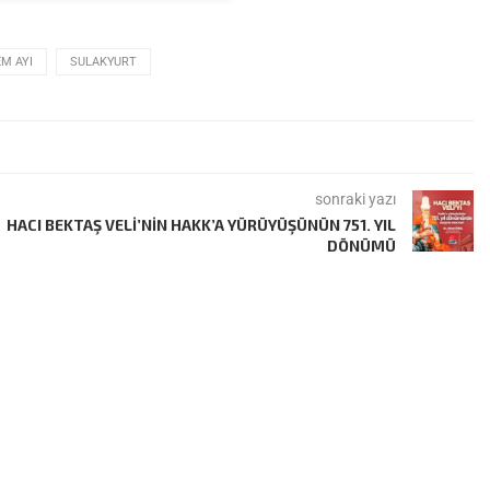
M AYI
SULAKYURT
sonraki yazı
HACI BEKTAŞ VELI’NIN HAKK’A YÜRÜYÜŞÜNÜN 751. YIL
DÖNÜMÜ