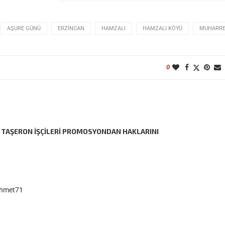
AŞURE GÜNÜ
ERZINCAN
HAMZALI
HAMZALI KÖYÜ
MUHARRE
0
 TAŞERON IŞÇILERI PROMOSYONDAN HAKLARINI
ahmet71